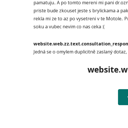
pamatuju.. A po tomto mereni mi pani dr.ozna
priste bude zkouset jeste s brylickama a pa
rekla mi ze to az po vysetreni v te Motole..
soku a vubec nevim co nas ceka :(
website.web.zz.text.consultation_resp
Jedná se o omylem duplicitně zaslaný dotaz,
website.we