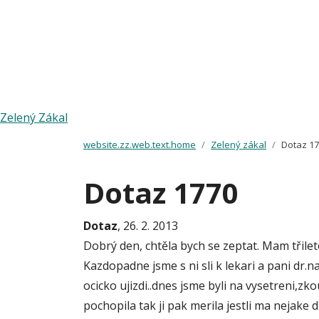
Zelený Zákal
website.zz.web.text.home
Zelený zákal
Dotaz 1
Dotaz 1770
Dotaz
, 26. 2. 2013
Dobrý den, chtěla bych se zeptat. Mam třilet
Kazdopadne jsme s ni sli k lekari a pani dr.n
ocicko ujizdi..dnes jsme byli na vysetreni,zko
pochopila tak ji pak merila jestli ma nejake d