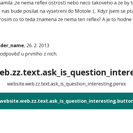
mila ,ze nema reflex ostrosti nebo neco takoveho a ze by te
k nas bude posilat na vysetreni do Motole :(.. Kdyz jsem se
 Prosim co to teda znamena ze nema ten reflex? A je to hodn
onder_name
, 26. 2. 2013
 odpověď u prvního z nich.
b.zz.text.ask_is_question_intere
website.web.zz.text.ask_is_question_interesting.perex
website.web.zz.text.ask_is_question_interesting.butto