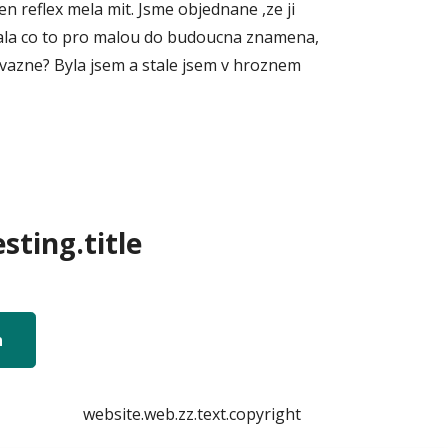
n reflex mela mit. Jsme objednane ,ze ji
 ptala co to pro malou do budoucna znamena,
e vazne? Byla jsem a stale jsem v hroznem
sting.title
n
website.web.zz.text.copyright