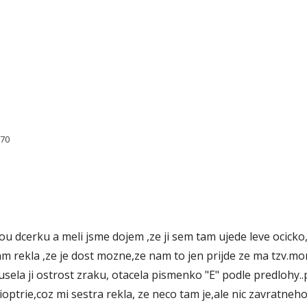
770
ou dcerku a meli jsme dojem ,ze ji sem tam ujede leve ocicko,
am rekla ,ze je dost mozne,ze nam to jen prijde ze ma tzv.mo
usela ji ostrost zraku, otacela pismenko "E" podle predlohy..p
ioptrie,coz mi sestra rekla, ze neco tam je,ale nic zavratneho.