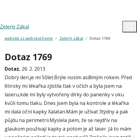
Zelený Zákal
website.zz.web.text.home
Zelený zákal
Dotaz 1769
Dotaz 1769
Dotaz
, 26. 2. 2013
Dobrý den,je mi 50let.Brýle nosím asi8mým rokem. Před
6tiroky mi lékařka zjistila tlak v očích a byla jsem na
laseru,kde mi byly vytvořeny dírky do panenky v oku
kvůli tomu tlaku. Dnes jsem byla na kontrole a lékařka
mi dala oční kapky Xalatan.Mám je užívat 3týdny a pak
půjdu na perimetrii.Myslela jsem, že se nejdřív na
glaukom používají kapky a potom je až laser. Já to mám