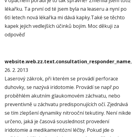
v opačném pořadí je to tak správně? Změnila jsem totiž
lékařku. Ta první od té jsem byla na leaseru a nyní po
6ti letech nová lékařka mi dává kapky.Také se těchto
kapek jejich vedlejších účinků bojím. Moc děkuji za
odpověď
website.web.zz.text.consultation_responder_name
,
26. 2. 2013
Laserový zákrok, při kterém se provádí perforace
duhovky, se nazývá iridotomie. Provádí se např.po
proběhlém akutním glaukomovém záchvatu, nebo
preventivně u záchvatu predisponujících očí. Zjednává
se tím zlepšení dynamiky nitrooční tekutiny. Není nikde
určeno, jaká je časová souslednost provedení
iridotomie a medikamentózní léčby. Pokud jde o