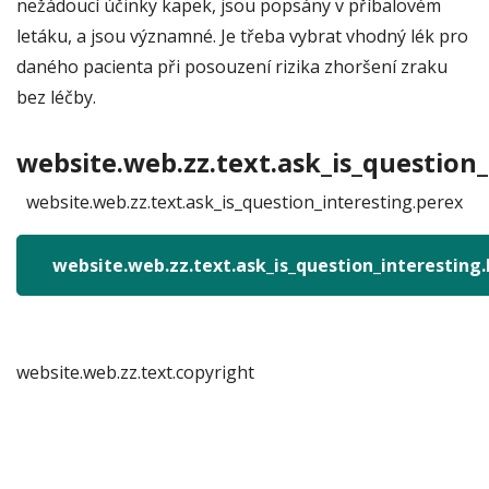
nežádoucí účinky kapek, jsou popsány v příbalovém
letáku, a jsou významné. Je třeba vybrat vhodný lék pro
daného pacienta při posouzení rizika zhoršení zraku
bez léčby.
website.web.zz.text.ask_is_question_
website.web.zz.text.ask_is_question_interesting.perex
website.web.zz.text.ask_is_question_interesting
website.web.zz.text.copyright