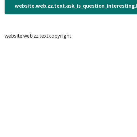
website.web.zz.text.ask_is_question_interesting
website.web.zz.text.copyright