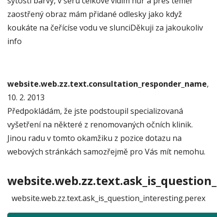
sytosti barvy, v šeru celkově vidím hůř a přes téměř
zaostřený obraz mám přidané odlesky jako když
koukáte na čeřícíse vodu ve slunciDěkuji za jakoukoliv
info
website.web.zz.text.consultation_responder_name
,
10. 2. 2013
Předpokládám, že jste podstoupil specializovaná
vyšetření na některé z renomovaných očních klinik.
Jinou radu v tomto okamžiku z pozice dotazu na
webových stránkách samozřejmě pro Vás mít nemohu.
website.web.zz.text.ask_is_question_
website.web.zz.text.ask_is_question_interesting.perex