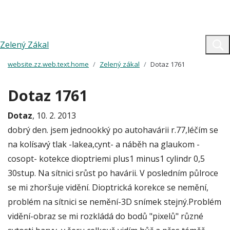
Zelený Zákal
website.zz.web.text.home
Zelený zákal
Dotaz 1761
Dotaz 1761
Dotaz
, 10. 2. 2013
dobrý den. jsem jednookký po autohavárii r.77,léčím se
na kolísavý tlak -lakea,cynt- a náběh na glaukom -
cosopt- kotekce dioptriemi plus1 minus1 cylindr 0,5
30stup. Na sítnici srůst po havárii. V posledním půlroce
se mi zhoršuje vidění. Dioptrická korekce se nemění,
problém na sítnici se nemění-3D snímek stejný.Problém
vidění-obraz se mi rozkládá do bodů "pixelů" různé