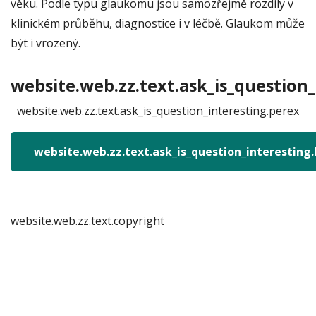
věku. Podle typu glaukomu jsou samozřejmě rozdíly v
klinickém průběhu, diagnostice i v léčbě. Glaukom může
být i vrozený.
website.web.zz.text.ask_is_question_
website.web.zz.text.ask_is_question_interesting.perex
website.web.zz.text.ask_is_question_interesting
website.web.zz.text.copyright