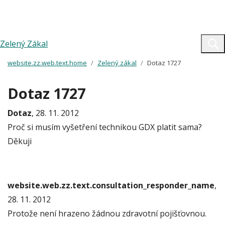
Zelený Zákal
website.zz.web.text.home
Zelený zákal
Dotaz 1727
Dotaz 1727
Dotaz
, 28. 11. 2012
Proč si musím vyšetření technikou GDX platit sama?
Děkuji
website.web.zz.text.consultation_responder_name
,
28. 11. 2012
Protože není hrazeno žádnou zdravotní pojišťovnou.