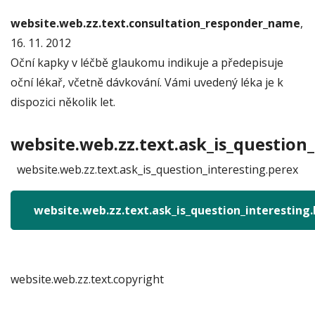
website.web.zz.text.consultation_responder_name
,
16. 11. 2012
Oční kapky v léčbě glaukomu indikuje a předepisuje
oční lékař, včetně dávkování. Vámi uvedený léka je k
dispozici několik let.
website.web.zz.text.ask_is_question_
website.web.zz.text.ask_is_question_interesting.perex
website.web.zz.text.ask_is_question_interesting
website.web.zz.text.copyright