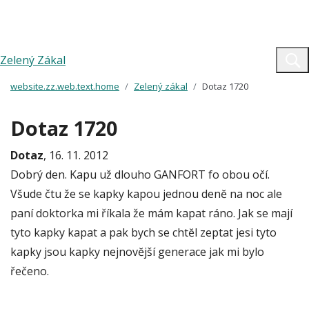
Zelený Zákal
website.zz.web.text.home
Zelený zákal
Dotaz 1720
Dotaz 1720
Dotaz
, 16. 11. 2012
Dobrý den. Kapu už dlouho GANFORT fo obou očí.
Všude čtu že se kapky kapou jednou denĕ na noc ale
paní doktorka mi říkala že mám kapat ráno. Jak se mají
tyto kapky kapat a pak bych se chtĕl zeptat jesi tyto
kapky jsou kapky nejnovĕjší generace jak mi bylo
řečeno.