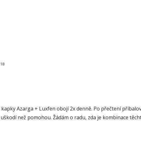
718
 kapky Azarga + Luxfen obojí 2x denně. Po přečtení příbalo
š uškodí než pomohou. Žádám o radu, zda je kombinace těch