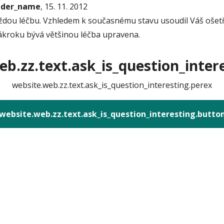
onder_name
, 15. 11. 2012
ždou léčbu. Vzhledem k současnému stavu usoudil Váš ošetřu
zákroku bývá většinou léčba upravena.
b.zz.text.ask_is_question_intere
website.web.zz.text.ask_is_question_interesting.perex
website.web.zz.text.ask_is_question_interesting.butto