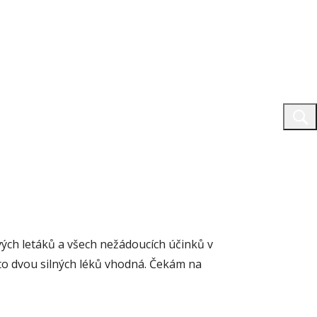
vých letáků a všech nežádoucích účinků v
to dvou silných léků vhodná. Čekám na