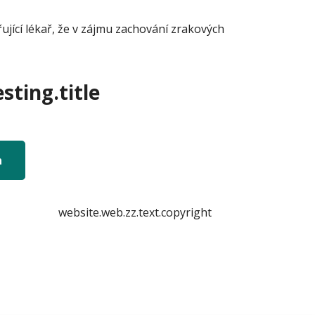
jící lékař, že v zájmu zachování zrakových
sting.title
n
website.web.zz.text.copyright