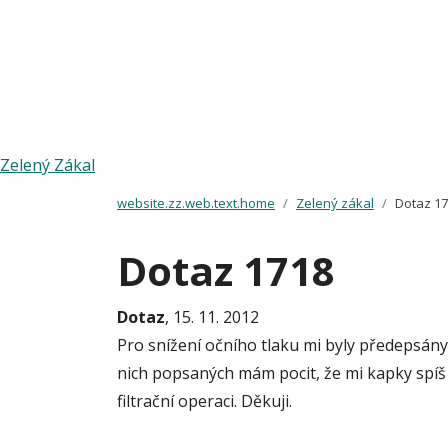
Zelený Zákal
website.zz.web.text.home
Zelený zákal
Dotaz 1
Dotaz 1718
Dotaz
, 15. 11. 2012
Pro snížení očního tlaku mi byly předepsány
nich popsaných mám pocit, že mi kapky spí
filtrační operaci. Děkuji.