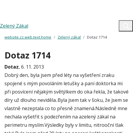
Zelený Zákal
website.zz.web.text.home
Zelený zákal
Dotaz 1714
Dotaz 1714
Dotaz
, 6. 11. 2013
Dobrý den, byla jsem před léty na vyšetření zraku
spojené s mým povoláním letušky a paní doktorka mi
při posvícení nějakým světýlkem do oka řekla, že takové
díry už dlouho neviděla..Byla jsem tak v šoku, že jsem se
vlastně nezeptala co to přesně znamená.Následně mne
nechala vyšetřit s podezřením na azelený zákal na
perimetru myslím.Výsledky byly v limitu, nitrooční tlak