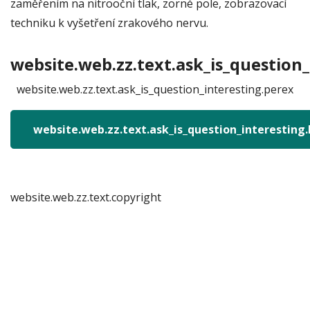
zaměřením na nitrooční tlak, zorné pole, zobrazovací
techniku k vyšetření zrakového nervu.
website.web.zz.text.ask_is_question_
website.web.zz.text.ask_is_question_interesting.perex
website.web.zz.text.ask_is_question_interesting
website.web.zz.text.copyright