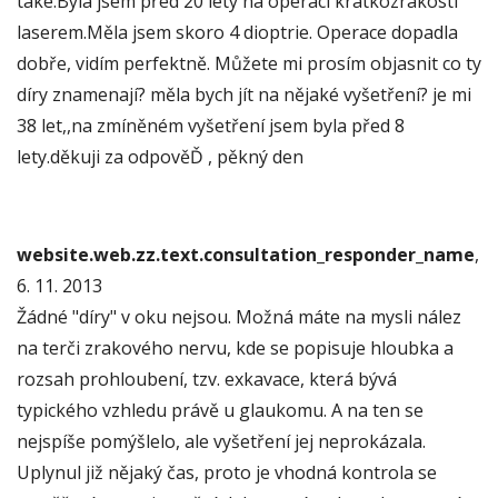
také.Byla jsem před 20 lety na operaci krátkozrakosti
laserem.Měla jsem skoro 4 dioptrie. Operace dopadla
dobře, vidím perfektně. Můžete mi prosím objasnit co ty
díry znamenají? měla bych jít na nějaké vyšetření? je mi
38 let,,na zmíněném vyšetření jsem byla před 8
lety.děkuji za odpověĎ , pěkný den
website.web.zz.text.consultation_responder_name
,
6. 11. 2013
Žádné "díry" v oku nejsou. Možná máte na mysli nález
na terči zrakového nervu, kde se popisuje hloubka a
rozsah prohloubení, tzv. exkavace, která bývá
typického vzhledu právě u glaukomu. A na ten se
nejspíše pomýšlelo, ale vyšetření jej neprokázala.
Uplynul již nějaký čas, proto je vhodná kontrola se