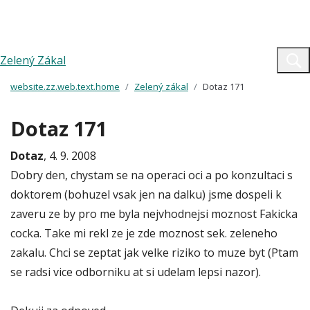
Zelený Zákal
website.zz.web.text.home
Zelený zákal
Dotaz 171
Dotaz 171
Dotaz
, 4. 9. 2008
Dobry den, chystam se na operaci oci a po konzultaci s
doktorem (bohuzel vsak jen na dalku) jsme dospeli k
zaveru ze by pro me byla nejvhodnejsi moznost Fakicka
cocka. Take mi rekl ze je zde moznost sek. zeleneho
zakalu. Chci se zeptat jak velke riziko to muze byt (Ptam
se radsi vice odborniku at si udelam lepsi nazor).