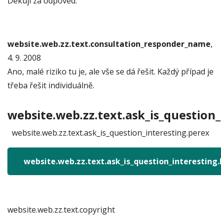
Dekuji za odpoved.
website.web.zz.text.consultation_responder_name
,
4. 9. 2008
Ano, malé riziko tu je, ale vše se dá řešit. Každý případ je
třeba řešit individuálně.
website.web.zz.text.ask_is_question_
website.web.zz.text.ask_is_question_interesting.perex
website.web.zz.text.ask_is_question_interesting
website.web.zz.text.copyright