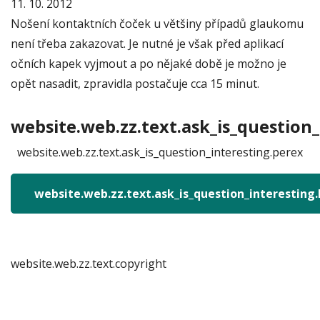
11. 10. 2012
Nošení kontaktních čoček u většiny případů glaukomu
není třeba zakazovat. Je nutné je však před aplikací
očních kapek vyjmout a po nějaké době je možno je
opět nasadit, zpravidla postačuje cca 15 minut.
website.web.zz.text.ask_is_question_
website.web.zz.text.ask_is_question_interesting.perex
website.web.zz.text.ask_is_question_interesting
website.web.zz.text.copyright