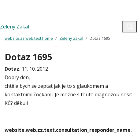
Zelený Zákal
website.zz.web.text.home
Zelený zákal
Dotaz 1695
Dotaz 1695
Dotaz
, 11. 10. 2012
Dobrý den,
chtěla bych se zeptat jak je to s glaukomem a
kontaktními čočkami. Je možné s touto diagnozou nosit
KČ? děkuji
website.web.zz.text.consultation_responder_name
,