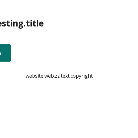
sting.title
n
website.web.zz.text.copyright