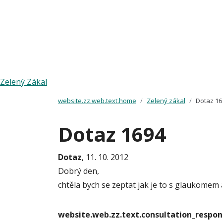
Zelený Zákal
website.zz.web.text.home
Zelený zákal
Dotaz 1
Dotaz 1694
Dotaz
, 11. 10. 2012
Dobrý den,
chtěla bych se zeptat jak je to s glaukomem
website.web.zz.text.consultation_resp