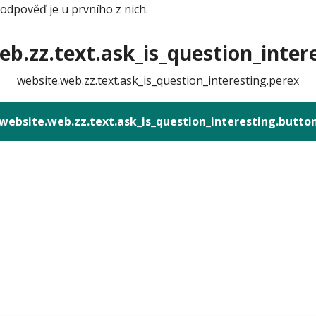
odpověď je u prvního z nich.
b.zz.text.ask_is_question_intere
website.web.zz.text.ask_is_question_interesting.perex
website.web.zz.text.ask_is_question_interesting.butto