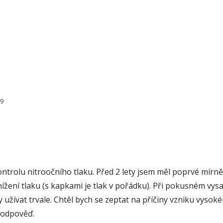
69
ontrolu nitroočního tlaku. Před 2 lety jsem měl poprvé mírně
ížení tlaku (s kapkami je tlak v pořádku). Při pokusném vys
užívat trvale. Chtěl bych se zeptat na příčiny vzniku vysoké
a odpověď.