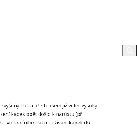
 zvýšený tlak a před rokem již velmi vysoký
azení kapek opět došlo k nárůstu (při
ho vnitoočního tlaku - užívání kapek do