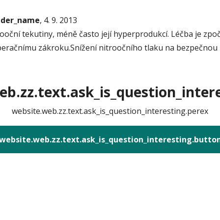
onder_name
, 4. 9. 2013
rooční tekutiny, méně často její hyperprodukcí. Léčba je zp
peračnímu zákroku.Snížení nitroočního tlaku na bezpečnou 
b.zz.text.ask_is_question_intere
website.web.zz.text.ask_is_question_interesting.perex
website.web.zz.text.ask_is_question_interesting.butto