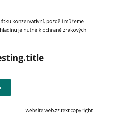
očátku konzervativní, později můžeme
hladinu je nutné k ochraně zrakových
sting.title
n
website.web.zz.text.copyright