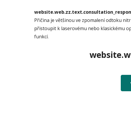
website.web.zz.text.consultation_resp
Přičina je většinou ve zpomalení odtoku nit
přistoupit k laserovému nebo klasickému o
funkcí.
website.we