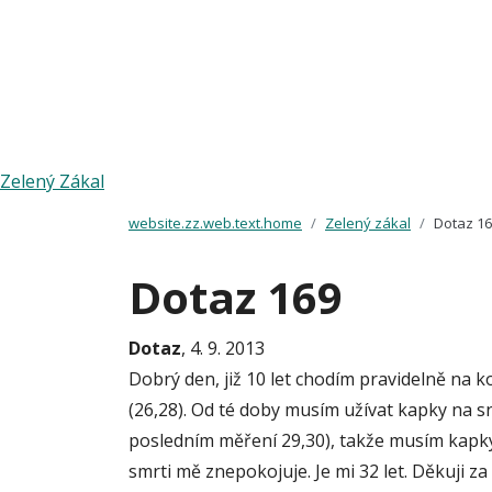
Zelený Zákal
website.zz.web.text.home
Zelený zákal
Dotaz 1
Dotaz 169
Dotaz
, 4. 9. 2013
Dobrý den, již 10 let chodím pravidelně na k
(26,28). Od té doby musím užívat kapky na sn
posledním měření 29,30), takže musím kapky 
smrti mě znepokojuje. Je mi 32 let. Děkuji z