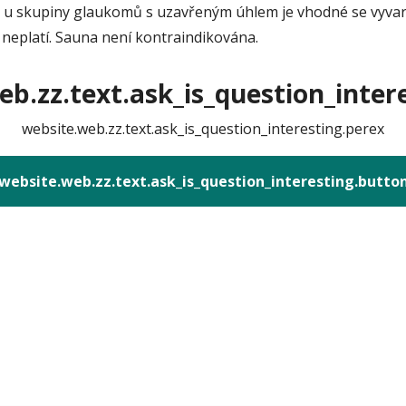
 skupiny glaukomů s uzavřeným úhlem je vhodné se vyvarova
neplatí. Sauna není kontraindikována.
b.zz.text.ask_is_question_intere
website.web.zz.text.ask_is_question_interesting.perex
website.web.zz.text.ask_is_question_interesting.butto