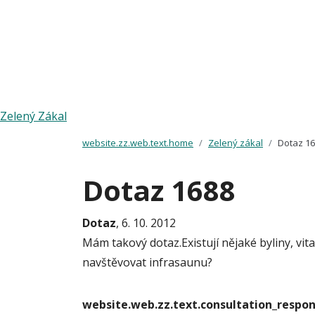
Zelený Zákal
website.zz.web.text.home
Zelený zákal
Dotaz 1
Dotaz 1688
Dotaz
, 6. 10. 2012
Mám takový dotaz.Existují nějaké byliny, v
navštěvovat infrasaunu?
website.web.zz.text.consultation_resp