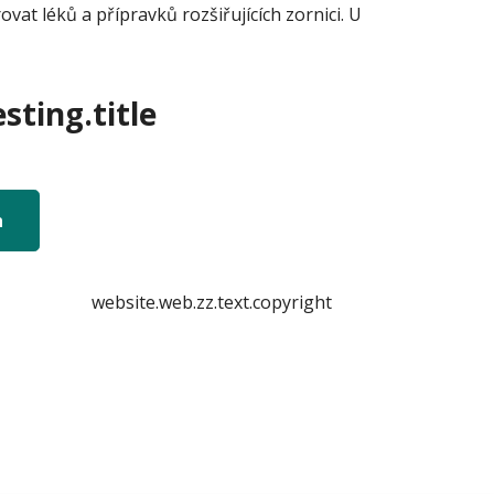
t léků a přípravků rozšiřujících zornici. U
sting.title
n
website.web.zz.text.copyright