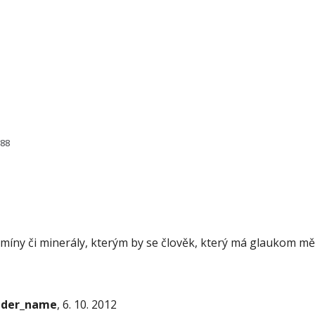
688
itamíny či minerály, kterým by se člověk, který má glaukom
onder_name
, 6. 10. 2012