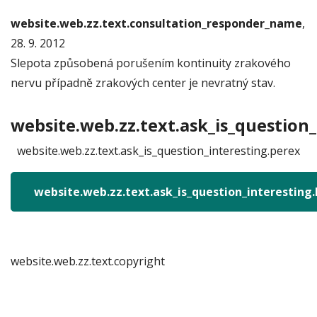
website.web.zz.text.consultation_responder_name
,
28. 9. 2012
Slepota způsobená porušením kontinuity zrakového
nervu případně zrakových center je nevratný stav.
website.web.zz.text.ask_is_question_
website.web.zz.text.ask_is_question_interesting.perex
website.web.zz.text.ask_is_question_interesting
website.web.zz.text.copyright