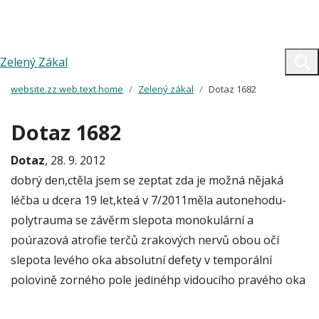
Zelený Zákal
website.zz.web.text.home
Zelený zákal
Dotaz 1682
Dotaz 1682
Dotaz
, 28. 9. 2012
dobrý den,ctěla jsem se zeptat zda je možná nějaká
léčba u dcera 19 let,kteá v 7/2011měla autonehodu-
polytrauma se závěrm slepota monokulární a
poúrazová atrofie terčů zrakových nervů obou očí
slepota levého oka absolutní defety v temporální
polovině zorného pole jedinéhp vidoucího pravého oka