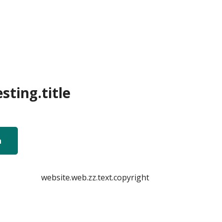
sting.title
n
website.web.zz.text.copyright