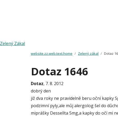
Zelený Zákal
website.zz.web.text.home
Zelený zákal
Dotaz 1
Dotaz 1646
Dotaz
, 7. 8. 2012
dobrý den
již dva roky ne pravidelně beru oční kapky 
podzimní pyly,ale můj alergolog šel do důcho
miprášky Dessellta 5mg,a kapky do očí mi ne