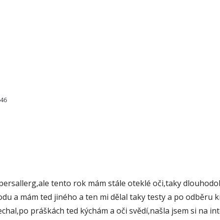
646
Spersallerg,ale tento rok mám stále oteklé oči,taky dlouhod
du a mám ted jiného a ten mi dělal taky testy a po odběru kr
chal,po práškách ted kýchám a oči svědí,našla jsem si na in