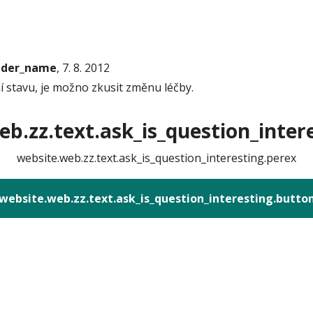
onder_name
, 7. 8. 2012
 stavu, je možno zkusit změnu léčby.
b.zz.text.ask_is_question_intere
website.web.zz.text.ask_is_question_interesting.perex
website.web.zz.text.ask_is_question_interesting.butto