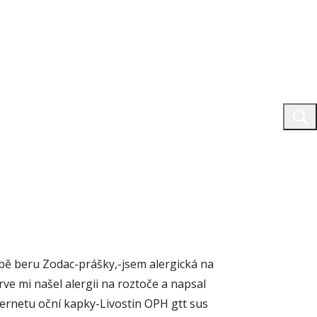
obě beru Zodac-prášky,-jsem alergická na
ve mi našel alergii na roztoče a napsal
ternetu oční kapky-Livostin OPH gtt sus