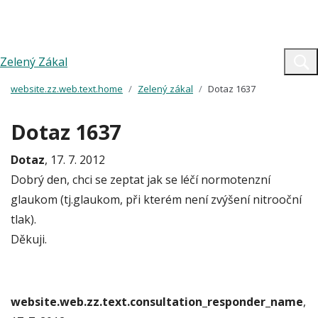
Zelený Zákal
website.zz.web.text.home
Zelený zákal
Dotaz 1637
Dotaz 1637
Dotaz
, 17. 7. 2012
Dobrý den, chci se zeptat jak se léčí normotenzní
glaukom (tj.glaukom, při kterém není zvýšení nitrooční
tlak).
Děkuji.
website.web.zz.text.consultation_responder_name
,