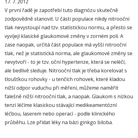
17. 7. 2012
V první řadě je zapotřebí tuto diagnózu skutečně
zodpovědně stanovit. U části populace nikdy nitrooční
tlak nevystoupí nad tzv. statistickou normu, a přesto se
vyvíjejí klasické glaukomové změny v zorném poli. A
zase naopak, určitá část populace má vyšší nitrooční
tlak, než je statistická norma, ale glaukomové změny se
nevytvoří - to je tzv. oční hypertenze, která se neléčí,
ale bedlivě sleduje. Nitrooční tlak je třeba korelovat s
tloušťkou rohovky - u tenčích rohovek, které kladou
nižší odpor vuduchu při měření, můžeme naměřit
falešně nižší nitrooční tlak, a naopak. Glaukom s nízkou
tenzí léčíme klasickou stávající medikeamentózní
léčbou, laserem nebo operací - podle klinického
průběhu. Lze přidat léky na bázi ginkgo biloba.