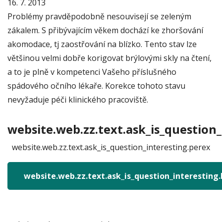
16. 7. 2013
Problémy pravděpodobně nesouvisejí se zeleným
zákalem. S přibývajícím věkem dochází ke zhoršování
akomodace, tj zaostřování na blízko. Tento stav lze
většinou velmi dobře korigovat brýlovými skly na čtení,
a to je plně v kompetenci Vašeho příslušného
spádového očního lékaře. Korekce tohoto stavu
nevyžaduje péči klinického pracoviště.
website.web.zz.text.ask_is_question_
website.web.zz.text.ask_is_question_interesting.perex
website.web.zz.text.ask_is_question_interesting