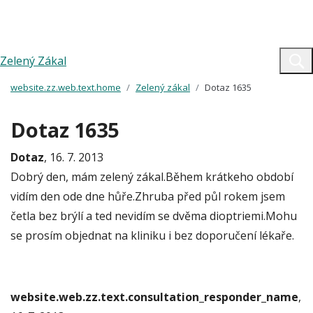
Zelený Zákal
website.zz.web.text.home
Zelený zákal
Dotaz 1635
Dotaz 1635
Dotaz
, 16. 7. 2013
Dobrý den, mám zelený zákal.Během krátkeho období
vidím den ode dne hůře.Zhruba před půl rokem jsem
četla bez brýlí a ted nevidím se dvěma dioptriemi.Mohu
se prosím objednat na kliniku i bez doporučení lékaře.
website.web.zz.text.consultation_responder_name
,