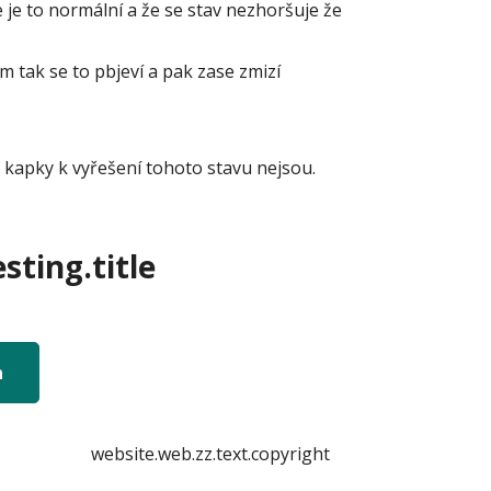
 je to normální a že se stav nezhoršuje že
tak se to pbjeví a pak zase zmizí
né kapky k vyřešení tohoto stavu nejsou.
sting.title
n
website.web.zz.text.copyright