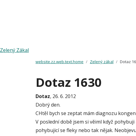
Zelený Zákal
website.zz.web.text.home
Zelený zákal
Dotaz 1
Dotaz 1630
Dotaz
, 26. 6. 2012
Dobrý den.
CHtěl bych se zeptat mám diagnozu kongenitá
V poslední době jsem si věiml když pohybuji
pohybujicí se fleky nebo tak nějak. Neobjevuj