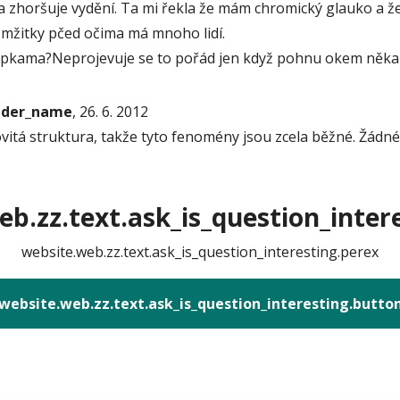
ba zhoršuje vydění. Ta mi řekla že mám chromický glauko a že
mžitky pčed očima má mnoho lidí.
apkama?Neprojevuje se to pořád jen když pohnu okem někam 
onder_name
, 26. 6. 2012
solovitá struktura, takže tyto fenomény jsou zcela běžné. Žád
b.zz.text.ask_is_question_intere
website.web.zz.text.ask_is_question_interesting.perex
website.web.zz.text.ask_is_question_interesting.butto