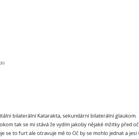
630
lní bilaterální Katarakta, sekundární bilaterální glaukom.
 okom tak se mi stává že vydím jakoby nějaké mžitky před oč
e se to furt ale otravuje mě to Oč by se mohlo jednat a jesi 