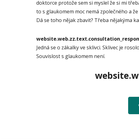
doktorce protože sem si myslel že si mi tře
to s glaukomem moc nemá zpolečného a že 
Dá se toho nějak zbavit? Třeba nějakýma k
website.web.zz.text.consultation_resp
Jedná se o zákalky ve sklivci. Sklivec je ro
Souvislost s glaukomem není.
website.we