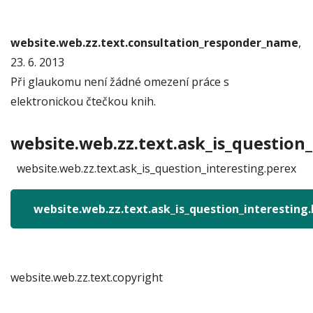
website.web.zz.text.consultation_responder_name
,
23. 6. 2013
Při glaukomu není žádné omezení práce s
elektronickou čtečkou knih.
website.web.zz.text.ask_is_question_
website.web.zz.text.ask_is_question_interesting.perex
website.web.zz.text.ask_is_question_interesting
website.web.zz.text.copyright