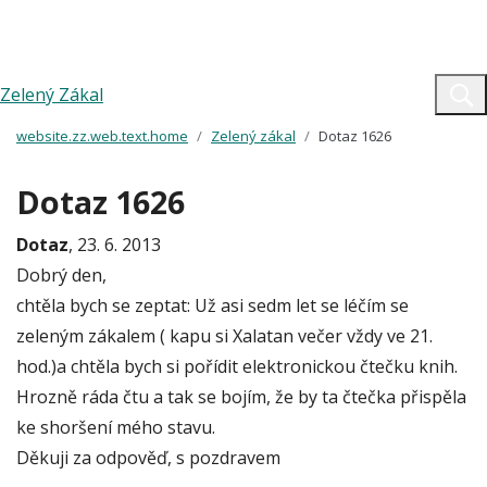
Zelený Zákal
website.zz.web.text.home
Zelený zákal
Dotaz 1626
Dotaz 1626
Dotaz
, 23. 6. 2013
Dobrý den,
chtěla bych se zeptat: Už asi sedm let se léčím se
zeleným zákalem ( kapu si Xalatan večer vždy ve 21.
hod.)a chtěla bych si pořídit elektronickou čtečku knih.
Hrozně ráda čtu a tak se bojím, že by ta čtečka přispěla
ke shoršení mého stavu.
Děkuji za odpověď, s pozdravem