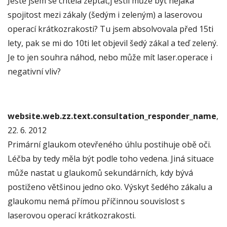
Ještě jsem se chtěla zeptat,j estli může být nějaká
spojitost mezi zákaly (šedým i zeleným) a laserovou
operací krátkozrakosti? Tu jsem absolvovala před 15ti
lety, pak se mi do 10ti let objevil šedý zákal a teď zelený.
Je to jen souhra náhod, nebo může mít laser.operace i
negativní vliv?
website.web.zz.text.consultation_responder_name
,
22. 6. 2012
Primární glaukom otevřeného úhlu postihuje obě oči.
Léčba by tedy měla být podle toho vedena. Jiná situace
může nastat u glaukomů sekundárních, kdy bývá
postiženo většinou jedno oko. Výskyt šedého zákalu a
glaukomu nemá přímou příčinnou souvislost s
laserovou operací krátkozrakosti.