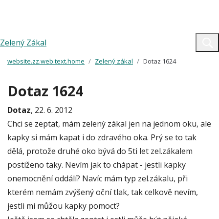
Zelený Zákal
website.zz.web.text.home
Zelený zákal
Dotaz 1624
Dotaz 1624
Dotaz
, 22. 6. 2012
Chci se zeptat, mám zelený zákal jen na jednom oku, ale
kapky si mám kapat i do zdravého oka. Prý se to tak
dělá, protože druhé oko bývá do 5ti let zel.zákalem
postiženo taky. Nevím jak to chápat - jestli kapky
onemocnění oddálí? Navíc mám typ zel.zákalu, při
kterém nemám zvýšený oční tlak, tak celkově nevím,
jestli mi můžou kapky pomoct?