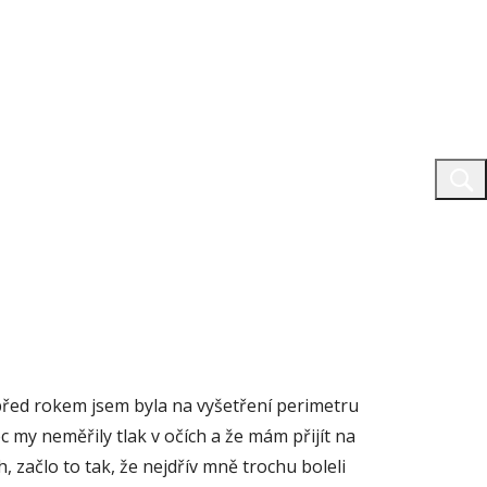
před rokem jsem byla na vyšetření perimetru
c my neměřily tlak v očích a že mám přijít na
, začlo to tak, že nejdřív mně trochu boleli