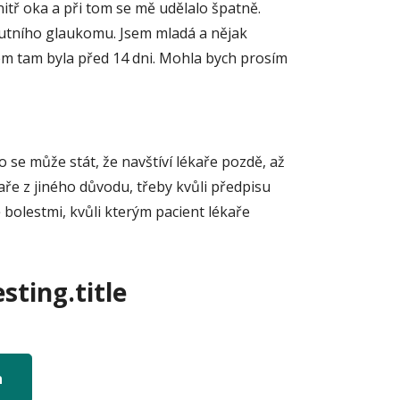
vnitř oka a při tom se mě udělalo špatně.
 akutního glaukomu. Jsem mladá a nějak
sem tam byla před 14 dni. Mohla bych prosím
se může stát, že navštíví lékaře pozdě, až
aře z jiného důvodu, třeby kvůli předpisu
bolestmi, kvůli kterým pacient lékaře
sting.title
n