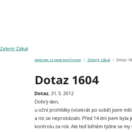
Zelený Zákal
website.zz.web.text.home
Zelený zákal
Dotaz 1
Dotaz 1604
Dotaz
, 31. 5. 2012
Dobrý den,
u oční prohlídky (vícekrát po sobě) jsem m
a nic se neprokázalo. Před 14 dni jsem byla 
kontrolu za rok. Ale teď běhěm týdne se my s