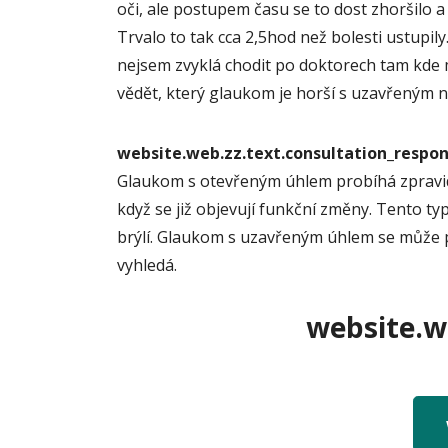
oči, ale postupem času se to dost zhoršilo a m
Trvalo to tak cca 2,5hod než bolesti ustupil
nejsem zvyklá chodit po doktorech tam kde m
vědět, který glaukom je horší s uzavřeným 
website.web.zz.text.consultation_resp
Glaukom s otevřeným úhlem probíhá zpravidl
když se již objevují funkční změny. Tento ty
brýlí. Glaukom s uzavřeným úhlem se může pr
vyhledá.
website.we