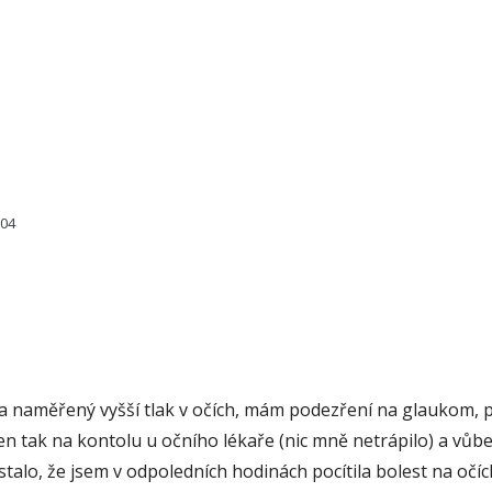
604
ěla naměřený vyšší tlak v očích, mám podezření na glaukom, 
jen tak na kontolu u očního lékaře (nic mně netrápilo) a vůbe
talo, že jsem v odpoledních hodinách pocítila bolest na očích