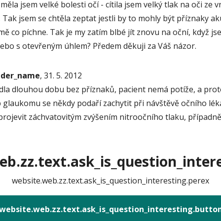
ěla jsem velké bolesti očí - cítila jsem velký tlak na oči ze 
y. Tak jsem se chtěla zeptat jestli by to mohly být příznaky
ě co píchne. Tak je my zatím blbé jít znovu na oční, když j
nebo s otevřeným úhlem? Předem děkuji za Váš názor.
onder_name
, 31. 5. 2012
a dlouhou dobu bez příznaků, pacient nemá potíže, a proto 
p glaukomu se někdy podaří zachytit při návštěvě očního lék
ojevit záchvatovitým zvýšením nitroočního tlaku, případně 
b.zz.text.ask_is_question_intere
website.web.zz.text.ask_is_question_interesting.perex
website.web.zz.text.ask_is_question_interesting.butto