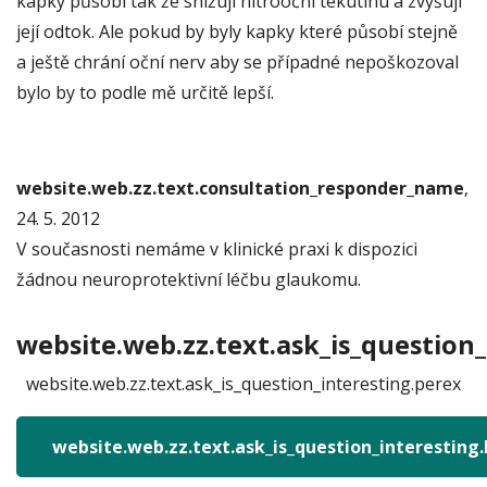
kapky působí tak že snižují nitrooční tekutinu a zvyšují
její odtok. Ale pokud by byly kapky které působí stejně
a ještě chrání oční nerv aby se případné nepoškozoval
bylo by to podle mě určitě lepší.
website.web.zz.text.consultation_responder_name
,
24. 5. 2012
V současnosti nemáme v klinické praxi k dispozici
žádnou neuroprotektivní léčbu glaukomu.
website.web.zz.text.ask_is_question_
website.web.zz.text.ask_is_question_interesting.perex
website.web.zz.text.ask_is_question_interesting