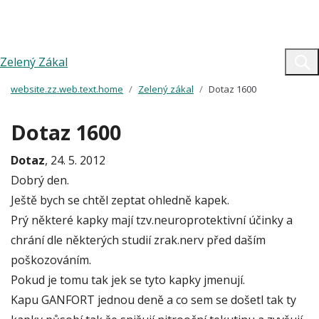
Zelený Zákal
website.zz.web.text.home
Zelený zákal
Dotaz 1600
Dotaz 1600
Dotaz
, 24. 5. 2012
Dobrý den.
Ještě bych se chtěl zeptat ohledně kapek.
Prý některé kapky mají tzv.neuroprotektivní účinky a
chrání dle některých studií zrak.nerv před daším
poškozováním.
Pokud je tomu tak jek se tyto kapky jmenují.
Kapu GANFORT jednou deně a co sem se došetl tak ty