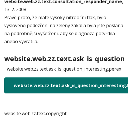
website.web.zz.text.consultation_responder_name
,
13. 2. 2008
Právě proto, že máte vysoký nitrooční tlak, bylo
vysloveno podezření na zelený zákal a byla jste poslána
na podrobnější vyšetřeni, aby se diagnóza potvrdila
anebo vyvrátila.
website.web.zz.text.ask_is_question_
website.web.zz.text.ask_is_question_interesting.perex
website.web.zz.text.ask_is_question_interesting
website.web.zz.text.copyright