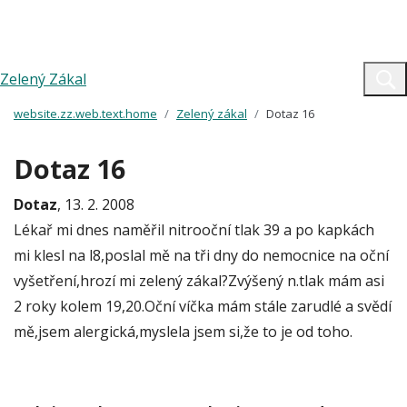
Zelený Zákal
website.zz.web.text.home
Zelený zákal
Dotaz 16
Dotaz 16
Dotaz
, 13. 2. 2008
Lékař mi dnes naměřil nitrooční tlak 39 a po kapkách
mi klesl na l8,poslal mě na tři dny do nemocnice na oční
vyšetření,hrozí mi zelený zákal?Zvýšený n.tlak mám asi
2 roky kolem 19,20.Oční víčka mám stále zarudlé a svědí
mě,jsem alergická,myslela jsem si,že to je od toho.