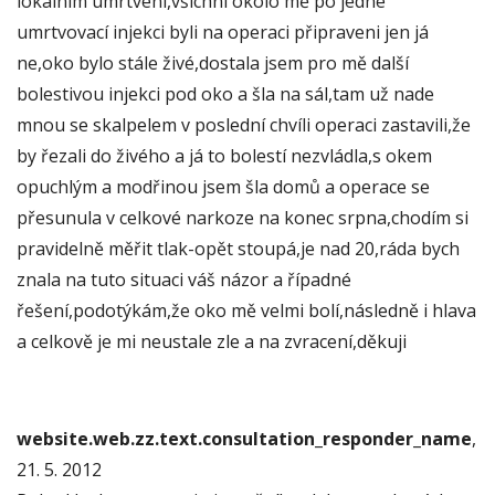
lokálním umrtvení,všichni okolo mě po jedné
umrtvovací injekci byli na operaci připraveni jen já
ne,oko bylo stále živé,dostala jsem pro mě další
bolestivou injekci pod oko a šla na sál,tam už nade
mnou se skalpelem v poslední chvíli operaci zastavili,že
by řezali do živého a já to bolestí nezvládla,s okem
opuchlým a modřinou jsem šla domů a operace se
přesunula v celkové narkoze na konec srpna,chodím si
pravidelně měřit tlak-opět stoupá,je nad 20,ráda bych
znala na tuto situaci váš názor a řípadné
řešení,podotýkám,že oko mě velmi bolí,následně i hlava
a celkově je mi neustale zle a na zvracení,děkuji
website.web.zz.text.consultation_responder_name
,
21. 5. 2012