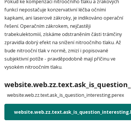
Pokud ke kompenzaci nitroočního tlaku a zrakových
funkcí nepostačuje konzervativní léčba očními
kapkami, ani laserové zákroky, je indikováno operační
řešení. Operačním zákrokem, nejčastěji
trabekulektomiií, získáme odstraněním části trámčiny
zpravidla dobrý efekt na snížení nitroočního tlaku. Až
bude nitrooční tlak v normě, zmizí i popisované
subjektivní potíže - pravděpodobně mají příčinu ve
vysokém nitroočním tlaku.
website.web.zz.text.ask_is_question_
website.web.zz.text.ask_is_question_interesting.perex
website.web.zz.text.ask_is_question_interesting