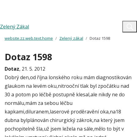
Zelený Zákal
website.zz.web.text.home
Zelený zákal
Dotaz 1598
Dotaz 1598
Dotaz
, 21. 5. 2012
Dobrý den,od října lonského roku mám diagnostikován
glaukom na levém oku,nitrooční tlak byl zpočátku nad
30 a potom po léčbě postupně klesal,ale nikdy ne do
normálu,mám za sebou léčbu
kapkami,diluranem,laserové proděravění oka,na18
dubna bylplánován chirurgický zákrok,na který jsem
pochopitelně šla,už jsem ležela na sále,mělo to být v