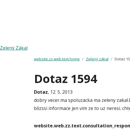
Zelený Zákal
website.zz.web.text.home
Zelený zákal
Dotaz 1
Dotaz 1594
Dotaz
, 12. 5. 2013
dobry vecer.ma spoluzacka ma zeleny zakal.by
blizssi informace jen vim ze to uz neresi. cht
website.web.zz.text.consultation_resp