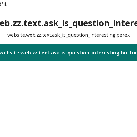
řit.
b.zz.text.ask_is_question_intere
website.web.zz.text.ask_is_question_interesting.perex
website.web.zz.text.ask_is_question_interesting.butto