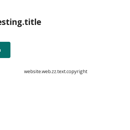
sting.title
n
website.web.zz.text.copyright