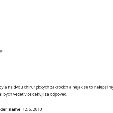
594
la na dvou chirurgickych zakrocich a nejak se to nelepsi.mys
el bych vedet vice.dekuji za odpoved.
onder_name
, 12. 5. 2013