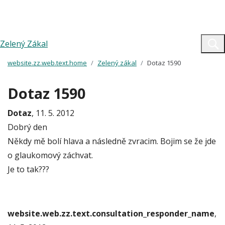
Zelený Zákal
website.zz.web.text.home
Zelený zákal
Dotaz 1590
Dotaz 1590
Dotaz
, 11. 5. 2012
Dobrý den
Někdy mě bolí hlava a následně zvracim. Bojim se že jde
o glaukomový záchvat.
Je to tak???
website.web.zz.text.consultation_responder_name
,