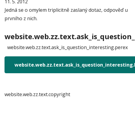
11. 5. 2012
Jedná se o omylem triplicitně zaslaný dotaz, odpověď u
prvního z nich.
website.web.zz.text.ask_is_question_
website.web.zz.text.ask_is_question_interesting.perex
website.web.zz.text.ask_is_question_interesting
website.web.zz.text.copyright