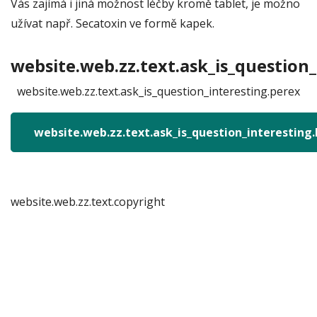
Vás zajímá i jiná možnost léčby kromě tablet, je možno
užívat např. Secatoxin ve formě kapek.
website.web.zz.text.ask_is_question_
website.web.zz.text.ask_is_question_interesting.perex
website.web.zz.text.ask_is_question_interesting
website.web.zz.text.copyright