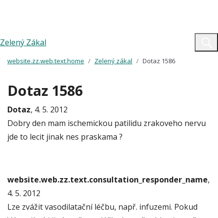
Zelený Zákal
website.zz.web.text.home
Zelený zákal
Dotaz 1586
Dotaz 1586
Dotaz
, 4. 5. 2012
Dobry den mam ischemickou patilidu zrakoveho nervu
jde to lecit jinak nes praskama ?
website.web.zz.text.consultation_responder_name
,
4. 5. 2012
Lze zvážit vasodilatační léčbu, např. infuzemi. Pokud