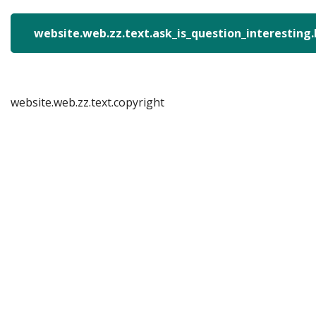
website.web.zz.text.ask_is_question_interesting
website.web.zz.text.copyright