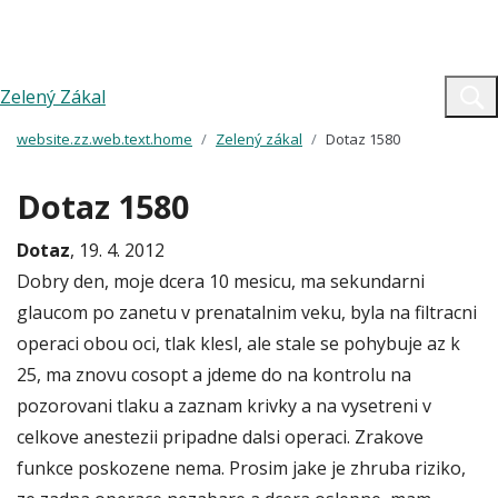
Zelený Zákal
website.zz.web.text.home
Zelený zákal
Dotaz 1580
Dotaz 1580
Dotaz
, 19. 4. 2012
Dobry den, moje dcera 10 mesicu, ma sekundarni
glaucom po zanetu v prenatalnim veku, byla na filtracni
operaci obou oci, tlak klesl, ale stale se pohybuje az k
25, ma znovu cosopt a jdeme do na kontrolu na
pozorovani tlaku a zaznam krivky a na vysetreni v
celkove anestezii pripadne dalsi operaci. Zrakove
funkce poskozene nema. Prosim jake je zhruba riziko,