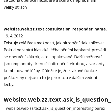
ze zadna operace nezabare a dcera oslepne, mam
veliky strach.
website.web.zz.text.consultation_responder_name
,
19. 4. 2012
Existuje celá řada možností, jak nitrooční tlak snižovat.
Pokud nezabírá klasická léčba očními kapkami, provádí
se operační zákrok, a to i opakovaně. Další možností
jsou implantáty drenující nitrooční tekutinu, a varianty
kombinované léčby. Důležité je, že zrakové funkce
poškozeny nejsou a to je prioritou v dalším vedení
léčby.
website.web.zz.text.ask_is_question_
website.web.zz.text.ask_is_question_interesting.perex