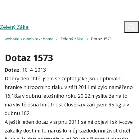
Zelený Zákal
website.zz.web.text.home
Zelený zákal
Dotaz 1573
Dotaz 1573
Dotaz
, 10. 4. 2013
Dobrý den chtěl jsem se zeptat jaké jsou optimální
hranice nitroocniho tlaku.v září 2011 mi bylo naměřeno
16,18.a v dubnu letošního roku 20,22.myslíte že na to
má vliv tělesná hmotnost člověka.v září jsem 95 kg a v
dubnu 102.
A ještě jeden dotaz v srpnu 2011 se mi objevili sklivcove
zakalky dost mi to narušilo můj kazdodenni život chtěl