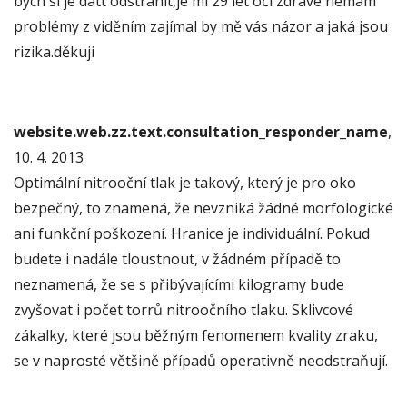
bych si je datt odstranit,je mi 29 let oči zdravé nemám
problémy z viděním zajímal by mě vás názor a jaká jsou
rizika.děkuji
website.web.zz.text.consultation_responder_name
,
10. 4. 2013
Optimální nitrooční tlak je takový, který je pro oko
bezpečný, to znamená, že nevzniká žádné morfologické
ani funkční poškození. Hranice je individuální. Pokud
budete i nadále tloustnout, v žádném případě to
neznamená, že se s přibývajícími kilogramy bude
zvyšovat i počet torrů nitroočního tlaku. Sklivcové
zákalky, které jsou běžným fenomenem kvality zraku,
se v naprosté většině případů operativně neodstraňují.