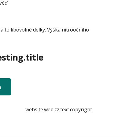
věď.
a to libovolné délky. Výška nitroočního
sting.title
n
website.web.zz.text.copyright