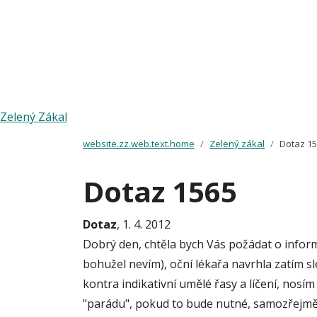
Zelený Zákal
website.zz.web.text.home
Zelený zákal
Dotaz 1
Dotaz 1565
Dotaz
, 1. 4. 2012
Dobrý den, chtěla bych Vás požádat o inform
bohužel nevím), oční lékařa navrhla zatím sl
kontra indikativní umělé řasy a líčení, nosím 
"parádu", pokud to bude nutné, samozřejmě o