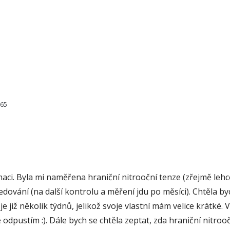
565
aci. Byla mi naměřena hraniční nitrooční tenze (zřejmě lehc
edování (na další kontrolu a měření jdu po měsíci). Chtěla by
je již několik týdnů, jelikož svoje vlastní mám velice krátké. V
dpustím :). Dále bych se chtěla zeptat, zda hraniční nitro