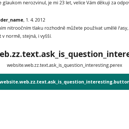
 glaukom nerozvinul, je mi 23 let, velice Vám děkuji za odpo
onder_name
, 1. 4. 2012
čním nitroočním tlaku rozhodně můžete používat umělé řasy, 
 v normě, stejná, i vyšší.
b.zz.text.ask_is_question_intere
website.web.zz.text.ask_is_question_interesting.perex
website.web.zz.text.ask_is_question_interesting.butto