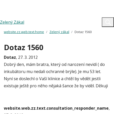
Zelený Zákal
website.zz.web.text.home
Zelený zákal
Dotaz 1560
Dotaz 1560
Dotaz
, 27. 3. 2012
Dobrý den, mám bratra, který od narození nevidí ( do
inkubátoru mu nedali ochranné brýle). Je mu 53 let.
Nyní se doslechl o Vaší klinice a chtěl by vědět jestli
existuje ještě pro něho nějaká šance že by viděl. Děkuji
website.web.zz.text.consultation_responder_name
,