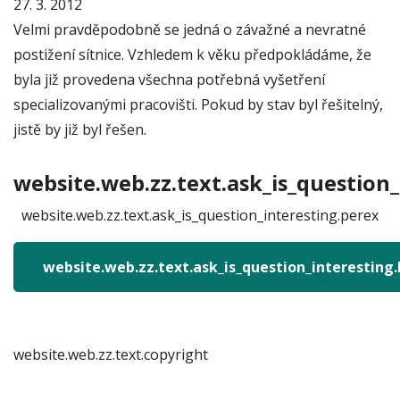
27. 3. 2012
Velmi pravděpodobně se jedná o závažné a nevratné
postižení sítnice. Vzhledem k věku předpokládáme, že
byla již provedena všechna potřebná vyšetření
specializovanými pracovišti. Pokud by stav byl řešitelný,
jistě by již byl řešen.
website.web.zz.text.ask_is_question_
website.web.zz.text.ask_is_question_interesting.perex
website.web.zz.text.ask_is_question_interesting
website.web.zz.text.copyright