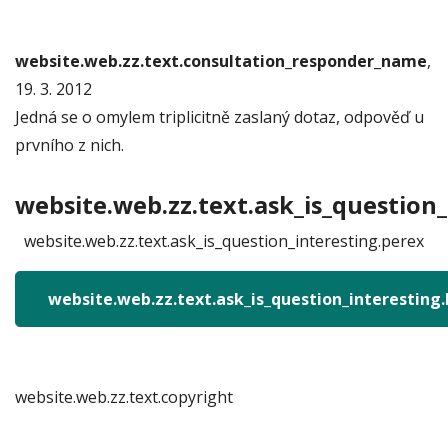
website.web.zz.text.consultation_responder_name
,
19. 3. 2012
Jedná se o omylem triplicitně zaslaný dotaz, odpověď u
prvního z nich.
website.web.zz.text.ask_is_question_
website.web.zz.text.ask_is_question_interesting.perex
website.web.zz.text.ask_is_question_interesting
website.web.zz.text.copyright