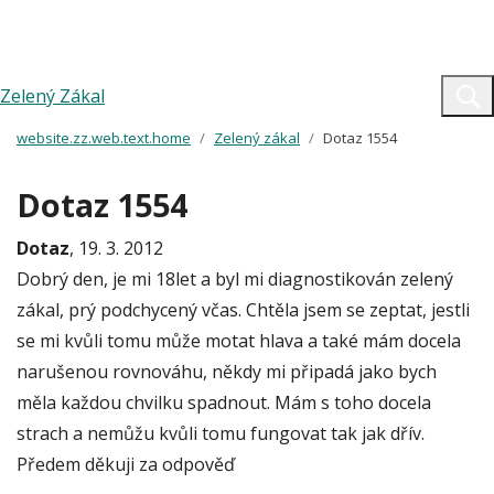
Zelený Zákal
website.zz.web.text.home
Zelený zákal
Dotaz 1554
Dotaz 1554
Dotaz
, 19. 3. 2012
Dobrý den, je mi 18let a byl mi diagnostikován zelený
zákal, prý podchycený včas. Chtěla jsem se zeptat, jestli
se mi kvůli tomu může motat hlava a také mám docela
narušenou rovnováhu, někdy mi připadá jako bych
měla každou chvilku spadnout. Mám s toho docela
strach a nemůžu kvůli tomu fungovat tak jak dřív.
Předem děkuji za odpověď