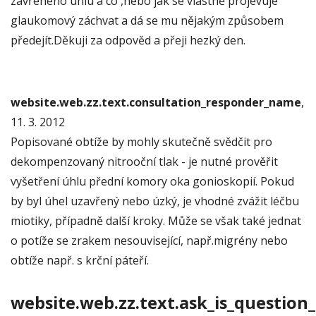
zavřeného úhlu a co ,nebo jak se vlastně projevuje
glaukomový záchvat a dá se mu nějakým způsobem
předejít.Děkuji za odpověd a přeji hezký den.
website.web.zz.text.consultation_responder_name
,
11. 3. 2012
Popisované obtíže by mohly skutečně svědčit pro
dekompenzovaný nitrooční tlak - je nutné prověřit
vyšetření úhlu přední komory oka gonioskopií. Pokud
by byl úhel uzavřený nebo úzký, je vhodné zvážit léčbu
miotiky, případně další kroky. Může se však také jednat
o potíže se zrakem nesouvisející, např.migrény nebo
obtíže např. s krční páteří.
website.web.zz.text.ask_is_question_