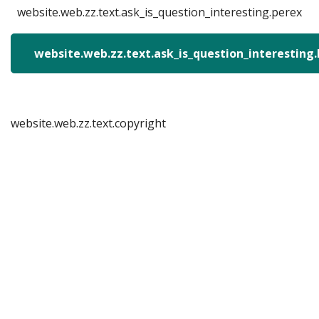
website.web.zz.text.ask_is_question_interesting.perex
website.web.zz.text.ask_is_question_interesting
website.web.zz.text.copyright