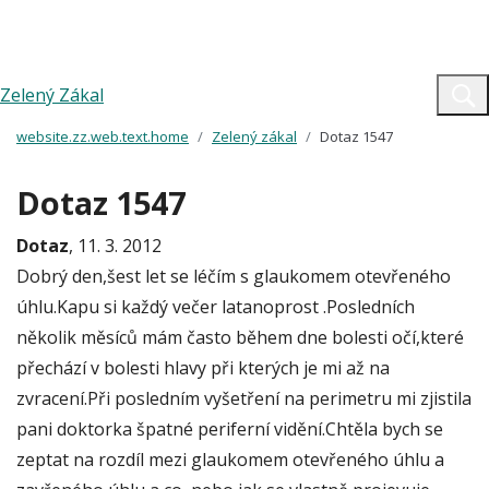
Zelený Zákal
website.zz.web.text.home
Zelený zákal
Dotaz 1547
Dotaz 1547
Dotaz
, 11. 3. 2012
Dobrý den,šest let se léčím s glaukomem otevřeného
úhlu.Kapu si každý večer latanoprost .Posledních
několik měsíců mám často během dne bolesti očí,které
přechází v bolesti hlavy při kterých je mi až na
zvracení.Při posledním vyšetření na perimetru mi zjistila
pani doktorka špatné periferní vidění.Chtěla bych se
zeptat na rozdíl mezi glaukomem otevřeného úhlu a