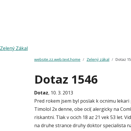
Zelený Zákal
website.zz.web.text.home
Zelený zákal
Dotaz 1
Dotaz 1546
Dotaz
, 10. 3. 2013
Pred rokem jsem byl poslak k ocnimu lekari 
Timolol 2x denne, obe oci( alergicky na Com
riskantni. Tlak v ocich 18 az 21 vek 53 le
na druhe strance druhy doktor specialista n