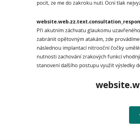
pocit, ze me do zakroku nuti. Ocni tlak nejvy
website.web.zz.text.consultation_resp
Při akutním záchvatu glaukomu uzavřeného úhl
zabránit opětovným atakám, zde provádíme ne
následnou implantací nitrooční čočky umělé
nutnosti zachování zrakových funkcí vhodný 
stanovení dalšího postupu využít výsledky 
website.we