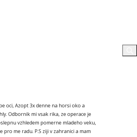
be oci, Azopt 3x denne na horsi oko a
ly. Odbornik mi vsak rika, ze operace je
ne oslepnu vzhledem pomerne mladeho veku,
 pro me radu. P.S ziji v zahranici a mam