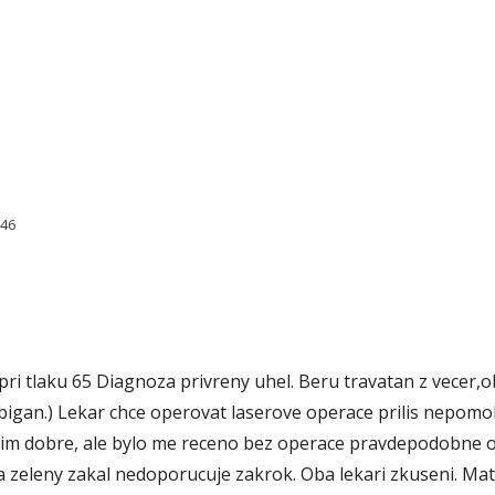
546
pri tlaku 65 Diagnoza privreny uhel. Beru travatan z vecer,o
bigan.) Lekar chce operovat laserove operace prilis nepomoh
t. Vidim dobre, ale bylo me receno bez operace pravdepodob
a zeleny zakal nedoporucuje zakrok. Oba lekari zkuseni. Mate