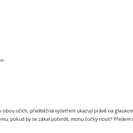
545
ak v obou očích, předběžná vyšetření ukazují právě na glauko
omu, pokud by se zákal potvrdil, mohu čočky nosit? Předem 