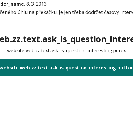
onder_name
, 8. 3. 2013
eného úhlu na překážku. Je jen třeba dodržet časový inter
b.zz.text.ask_is_question_intere
website.web.zz.text.ask_is_question_interesting.perex
website.web.zz.text.ask_is_question_interesting.butto