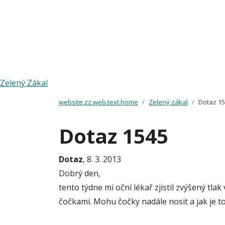
Zelený Zákal
website.zz.web.text.home
Zelený zákal
Dotaz 1
Dotaz 1545
Dotaz
, 8. 3. 2013
Dobrý den,
tento týdne mi oční lékař zjistil zvýšený tl
čočkami. Mohu čočky nadále nosit a jak je t