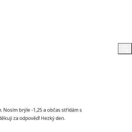
m. Nosím brýle -1,25 a občas střídám s
děkuji za odpověď! Hezký den.