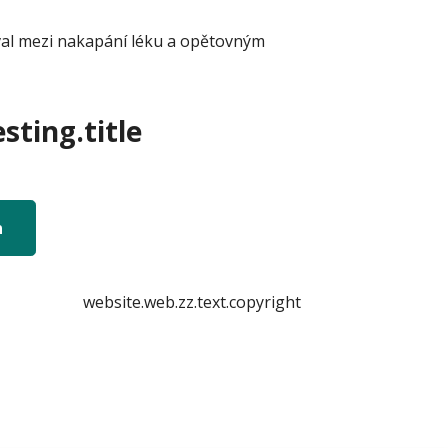
val mezi nakapání léku a opětovným
sting.title
n
website.web.zz.text.copyright