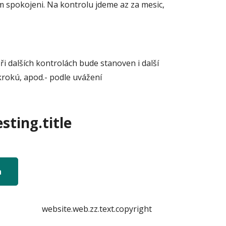
m spokojeni. Na kontrolu jdeme az za mesic,
ři dalších kontrolách bude stanoven i další
krokú, apod.- podle uvážení
sting.title
n
website.web.zz.text.copyright