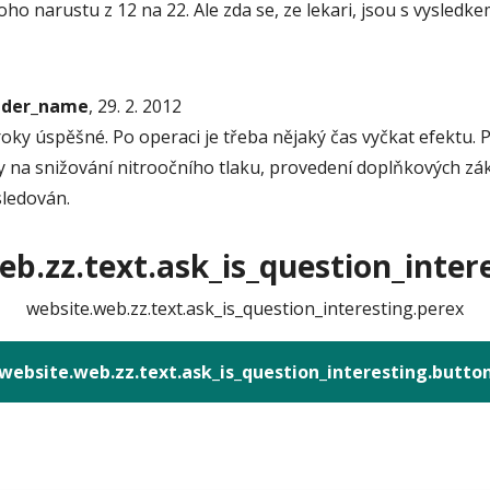
 narustu z 12 na 22. Ale zda se, ze lekari, jsou s vysledke
onder_name
, 29. 2. 2012
ky úspěšné. Po operaci je třeba nějaký čas vyčkat efektu. P
y na snižování nitroočního tlaku, provedení doplňkových zá
sledován.
b.zz.text.ask_is_question_intere
website.web.zz.text.ask_is_question_interesting.perex
website.web.zz.text.ask_is_question_interesting.butto