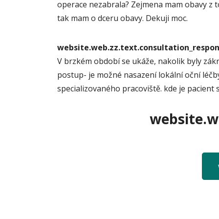
operace nezabrala? Zejmena mam obavy z toho
tak mam o dceru obavy. Dekuji moc.
website.web.zz.text.consultation_resp
V brzkém období se ukáže, nakolik byly zákro
postup- je možné nasazení lokální oční léčb
specializovaného pracoviště. kde je pacient 
website.we