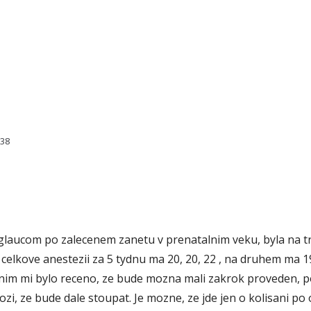
538
glaucom po zalecenem zanetu v prenatalnim veku, byla na t
 celkove anestezii za 5 tydnu ma 20, 20, 22 , na druhem ma 19
nim mi bylo receno, ze bude mozna mali zakrok proveden, p
hrozi, ze bude dale stoupat. Je mozne, ze jde jen o kolisani 