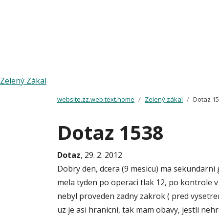
Zelený Zákal
website.zz.web.text.home
Zelený zákal
Dotaz 1
Dotaz 1538
Dotaz
, 29. 2. 2012
Dobry den, dcera (9 mesicu) ma sekundarni 
mela tyden po operaci tlak 12, po kontrole v
nebyl proveden zadny zakrok ( pred vysetre
uz je asi hranicni, tak mam obavy, jestli ne