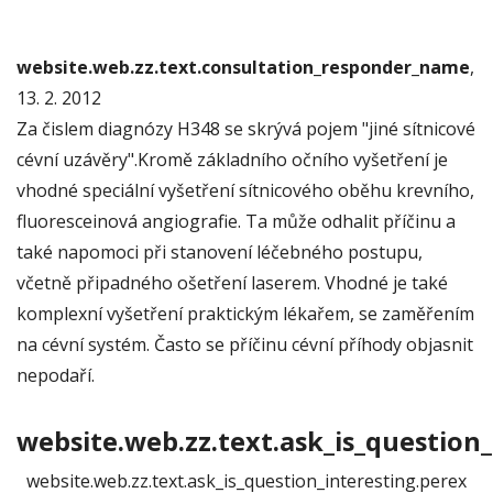
website.web.zz.text.consultation_responder_name
,
13. 2. 2012
Za čislem diagnózy H348 se skrývá pojem "jiné sítnicové
cévní uzávěry".Kromě základního očního vyšetření je
vhodné speciální vyšetření sítnicového oběhu krevního,
fluoresceinová angiografie. Ta může odhalit příčinu a
také napomoci při stanovení léčebného postupu,
včetně připadného ošetření laserem. Vhodné je také
komplexní vyšetření praktickým lékařem, se zaměřením
na cévní systém. Často se příčinu cévní příhody objasnit
nepodaří.
website.web.zz.text.ask_is_question_
website.web.zz.text.ask_is_question_interesting.perex