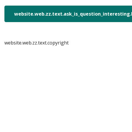
website.web.zz.text.ask_is_question_interesting
website.web.zz.text.copyright