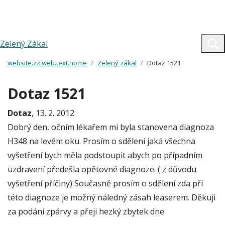
Zelený Zákal
website.zz.web.text.home
Zelený zákal
Dotaz 1521
Dotaz 1521
Dotaz
, 13. 2. 2012
Dobrý den, očním lékařem mi byla stanovena diagnoza
H348 na levém oku. Prosím o sdělení jaká všechna
vyšetření bych měla podstoupit abych po případním
uzdravení předešla opětovné diagnoze. ( z důvodu
vyšetření příčiny) Současně prosím o sdělení zda při
této diagnoze je možný náledný zásah leaserem. Děkuji
za podání zpárvy a přeji hezký zbytek dne