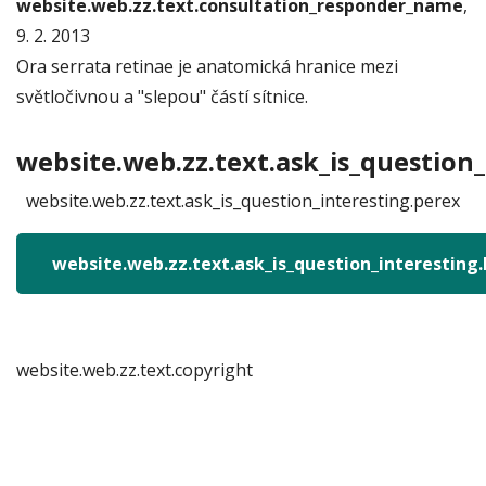
website.web.zz.text.consultation_responder_name
,
9. 2. 2013
Ora serrata retinae je anatomická hranice mezi
světločivnou a "slepou" částí sítnice.
website.web.zz.text.ask_is_question_
website.web.zz.text.ask_is_question_interesting.perex
website.web.zz.text.ask_is_question_interesting
website.web.zz.text.copyright