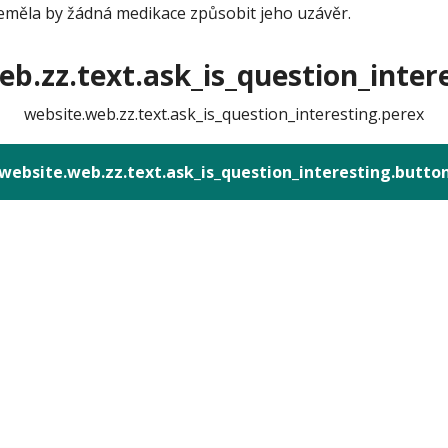
eměla by žádná medikace způsobit jeho uzávěr.
b.zz.text.ask_is_question_intere
website.web.zz.text.ask_is_question_interesting.perex
website.web.zz.text.ask_is_question_interesting.butto