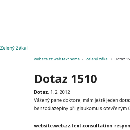
Zelený Zákal
website.zz.web.text.home
Zelený zákal
Dotaz 1
Dotaz 1510
Dotaz
, 1. 2. 2012
Vážený pane doktore, mám ještě jeden dotaz
benzodiazepiny při glaukomu s otevřeným ú
website.web.zz.text.consultation_resp