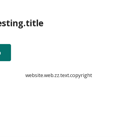
sting.title
n
website.web.zz.text.copyright