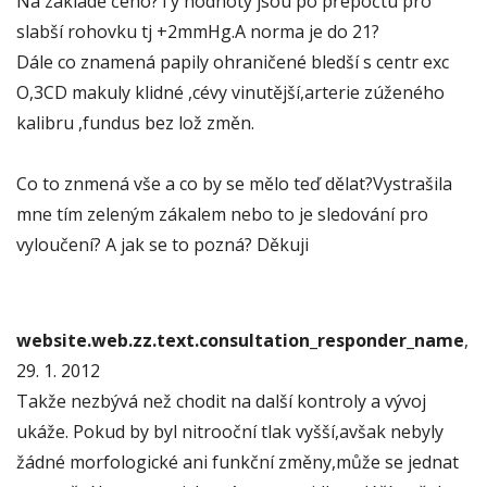
Na základě čeho?Ty hodnoty jsou po přepočtu pro
slabší rohovku tj +2mmHg.A norma je do 21?
Dále co znamená papily ohraničené bledší s centr exc
O,3CD makuly klidné ,cévy vinutější,arterie zúženého
kalibru ,fundus bez lož změn.
Co to znmená vše a co by se mělo teď dělat?Vystrašila
mne tím zeleným zákalem nebo to je sledování pro
vyloučení? A jak se to pozná? Děkuji
website.web.zz.text.consultation_responder_name
,
29. 1. 2012
Takže nezbývá než chodit na další kontroly a vývoj
ukáže. Pokud by byl nitrooční tlak vyšší,avšak nebyly
žádné morfologické ani funkční změny,může se jednat