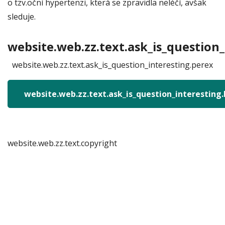
o tzv.oční hypertenzi, která se zpravidla neléčí, avšak
sleduje.
website.web.zz.text.ask_is_question_
website.web.zz.text.ask_is_question_interesting.perex
website.web.zz.text.ask_is_question_interesting
website.web.zz.text.copyright