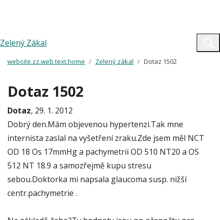
Zelený Zákal
website.zz.web.text.home
Zelený zákal
Dotaz 1502
Dotaz 1502
Dotaz
, 29. 1. 2012
Dobrý den.Mám objevenou hypertenzi.Tak mne
internista zaslal na vyšetření zraku.Zde jsem měl NCT
OD 18 Os 17mmHg a pachymetrii OD 510 NT20 a OS
512 NT 18.9 a samozřejmě kupu stresu
sebou.Doktorka mi napsala glaucoma susp. nižší
centr.pachymetrie .