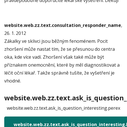
pravděpodobně doporučíte lékařské vyšetření. Děkuji
website.web.zz.text.consultation_responder_name
,
26. 1. 2012
Zákalky ve sklivci jsou běžným fenoménem. Pocit
zhoršení může nastat tím, že se přesunou do centra
oka, kde více vadí. Zhoršení však také může být
příznakem onemocnění, které by měl diagnostikovat a
léčit oční lékař. Takže správně tušíte, že vyšetření je
vhodné.
website.web.zz.text.ask_is_question_
website.web.zz.text.ask_is_question_interesting.perex
website.web.zz.text.ask_is_question_interesting