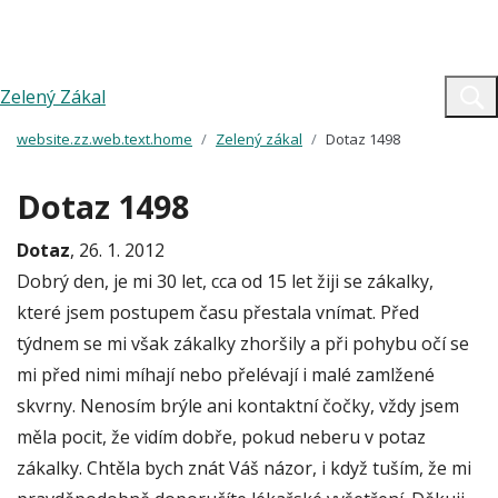
Zelený Zákal
website.zz.web.text.home
Zelený zákal
Dotaz 1498
Dotaz 1498
Dotaz
, 26. 1. 2012
Dobrý den, je mi 30 let, cca od 15 let žiji se zákalky,
které jsem postupem času přestala vnímat. Před
týdnem se mi však zákalky zhoršily a při pohybu očí se
mi před nimi míhají nebo přelévají i malé zamlžené
skvrny. Nenosím brýle ani kontaktní čočky, vždy jsem
měla pocit, že vidím dobře, pokud neberu v potaz
zákalky. Chtěla bych znát Váš názor, i když tuším, že mi