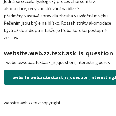
Jedná se o zcela fyzilogický proces zhoršení tzv.
akomodace, tedy zaostřování na blízké
předměty.Nastává zpravidla zhruba v uváděném věku.
Řešením jsou brýle na blízko. Rozsah ztráty akomodace
bývá až do 3 dioptrií, takže je třeba korekci postupně
zesilovat.
website.web.zz.text.ask_is_question_
website.web.zz.text.ask_is_question_interesting.perex
website.web.zz.text.ask_is_question_interesting
website.web.zz.text.copyright