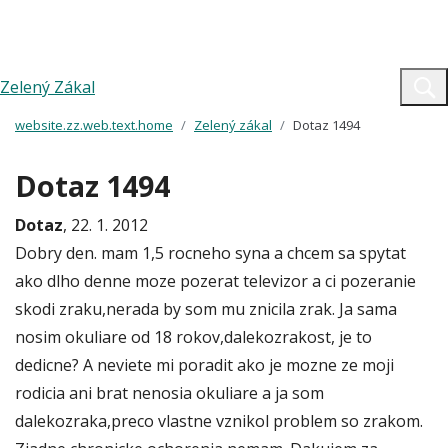
Zelený Zákal
website.zz.web.text.home
Zelený zákal
Dotaz 1494
Dotaz 1494
Dotaz
, 22. 1. 2012
Dobry den. mam 1,5 rocneho syna a chcem sa spytat
ako dlho denne moze pozerat televizor a ci pozeranie
skodi zraku,nerada by som mu znicila zrak. Ja sama
nosim okuliare od 18 rokov,dalekozrakost, je to
dedicne? A neviete mi poradit ako je mozne ze moji
rodicia ani brat nenosia okuliare a ja som
dalekozraka,preco vlastne vznikol problem so zrakom.