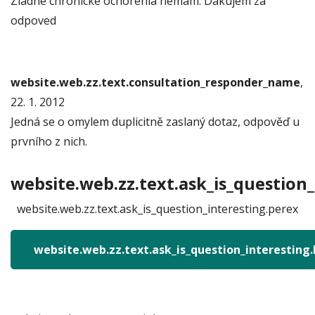
Ziadne chronicke ochorenia nemam. Dakujem za
odpoved
website.web.zz.text.consultation_responder_name
,
22. 1. 2012
Jedná se o omylem duplicitně zaslaný dotaz, odpověď u
prvního z nich.
website.web.zz.text.ask_is_question_
website.web.zz.text.ask_is_question_interesting.perex
website.web.zz.text.ask_is_question_interesting