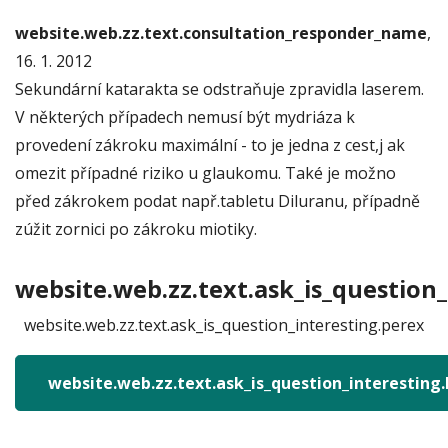
website.web.zz.text.consultation_responder_name
,
16. 1. 2012
Sekundární katarakta se odstraňuje zpravidla laserem.
V některých případech nemusí být mydriáza k
provedení zákroku maximální - to je jedna z cest,j ak
omezit případné riziko u glaukomu. Také je možno
před zákrokem podat např.tabletu Diluranu, případně
zúžit zornici po zákroku miotiky.
website.web.zz.text.ask_is_question_
website.web.zz.text.ask_is_question_interesting.perex
website.web.zz.text.ask_is_question_interesting