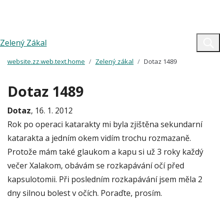
Zelený Zákal
website.zz.web.text.home
Zelený zákal
Dotaz 1489
Dotaz 1489
Dotaz
, 16. 1. 2012
Rok po operaci katarakty mi byla zjištěna sekundarní
katarakta a jedním okem vidím trochu rozmazaně.
Protože mám také glaukom a kapu si už 3 roky každý
večer Xalakom, obávám se rozkapávání očí před
kapsulotomii. Při posledním rozkapávání jsem měla 2
dny silnou bolest v očích. Poraďte, prosím.