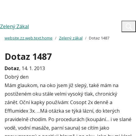
Zelený Zákal
website.zz.web.text.home
Zelený zákal
Dotaz 1487
Dotaz 1487
Dotaz
, 14. 1. 2013
Dobrý den
Mám glaukom, na oko jsem již slepý, také mám na
postiženém oku stále velmi vysoký tlak, chronický
zánět. Oční kapky používám: Cosopt 2x denně a
Efflumidex 3x. …Má otázka se týká lázní, do kterých
pravidelně chodím. Po procedurách (koupání… i ve slané
vodě, vodní masáže, parní sauna) se cítím jako