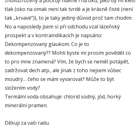
znovuzrozený a pociťuji hlavně i na oku, jako by mi klesl
tlak (oko na omak není tak tvrdé a je krásně čisté (není
tak „krvavé“)), to je taky jediný důvod proč tam chodím.
No a naposledy jsem si při odchodu vzal lázeňský
prospekt a v kontraindikacích je napsáno:
Dekompenzovaný glaukom. Co je to
dekompenzovaný?? Mohli byste mi prosím povědět co
to pro mne znamená? Vím, že bych se neměl potápět,
zadržovat dech atp., ale jinak z toho nejsem vůbec
moudrý… čeho se mám vyvarovat? Může to být
složením vody?
Termální voda obsahuje: chlorid sodný, jód, horký
minerální pramen.
Děkuji za vaši radu.