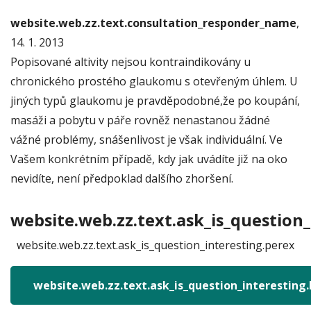
website.web.zz.text.consultation_responder_name
,
14. 1. 2013
Popisované altivity nejsou kontraindikovány u
chronického prostého glaukomu s otevřeným úhlem. U
jiných typů glaukomu je pravděpodobné,že po koupání,
masáži a pobytu v páře rovněž nenastanou žádné
vážné problémy, snášenlivost je však individuální. Ve
Vašem konkrétním případě, kdy jak uvádíte již na oko
nevidíte, není předpoklad dalšího zhoršení.
website.web.zz.text.ask_is_question_
website.web.zz.text.ask_is_question_interesting.perex
website.web.zz.text.ask_is_question_interesting