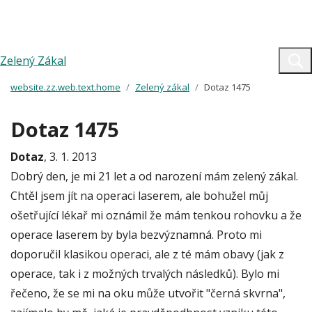
Zelený Zákal
website.zz.web.text.home
Zelený zákal
Dotaz 1475
Dotaz 1475
Dotaz
, 3. 1. 2013
Dobrý den, je mi 21 let a od narození mám zelený zákal.
Chtěl jsem jít na operaci laserem, ale bohužel můj
ošetřující lékař mi oznámil že mám tenkou rohovku a že
operace laserem by byla bezvýznamná. Proto mi
doporučil klasikou operaci, ale z té mám obavy (jak z
operace, tak i z možných trvalých následků). Bylo mi
řečeno, že se mi na oku může utvořit "černá skvrna",