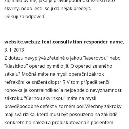
zajímalo by mě, jaká je pravděpodbnost vzniku této
skvrny, nebo jestli se jí dá nějak předejít.
Děkuji za odpověď
website.web.zz.text.consultation_responder_name
,
3. 1. 2013
Z dotazu nevyplývá zřetelně o jakou "laserovou" nebo
"klasickou" operaci by mělo jít. O operaci zeleného
zákalu? Možná máte na mysli operační zákrok
refrakční ke snížení dioptrií? V tom případě tenčí
rohovka je kontraindikací a nejde zde o nevýznamnost.
zákroku. "Černou skvrnkou" máte na mysli
pravděpodobně defekt v zorném poli.Všechny zákroky
mají svá rizika, která musí být posouzena na základě
konkrétního nálezu a prodiskutována s pacientem