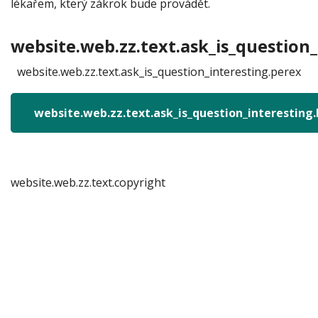
lékařem, který zákrok bude provádět.
website.web.zz.text.ask_is_question_
website.web.zz.text.ask_is_question_interesting.perex
website.web.zz.text.ask_is_question_interesting
website.web.zz.text.copyright