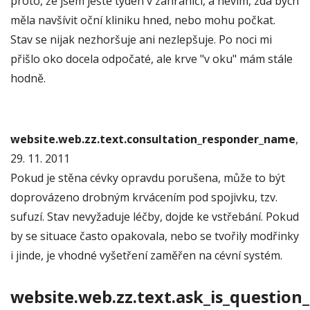
proto, že jsem ještě týden v zahraničí, a nevím, zda bych
měla navšívit oční kliniku hned, nebo mohu počkat.
Stav se nijak nezhoršuje ani nezlepšuje. Po noci mi
přišlo oko docela odpočaté, ale krve "v oku" mám stále
hodně.
website.web.zz.text.consultation_responder_name
,
29. 11. 2011
Pokud je stěna cévky opravdu porušena, může to být
doprovázeno drobným krvácením pod spojivku, tzv.
sufuzí. Stav nevyžaduje léčby, dojde ke vstřebání. Pokud
by se situace často opakovala, nebo se tvořily modřinky
i jinde, je vhodné vyšetření zaměřen na cévní systém.
website.web.zz.text.ask_is_question_