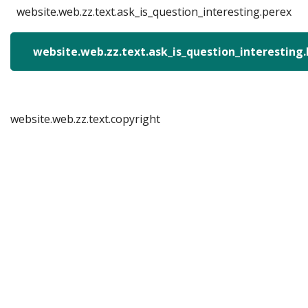
website.web.zz.text.ask_is_question_interesting.perex
website.web.zz.text.ask_is_question_interesting
website.web.zz.text.copyright