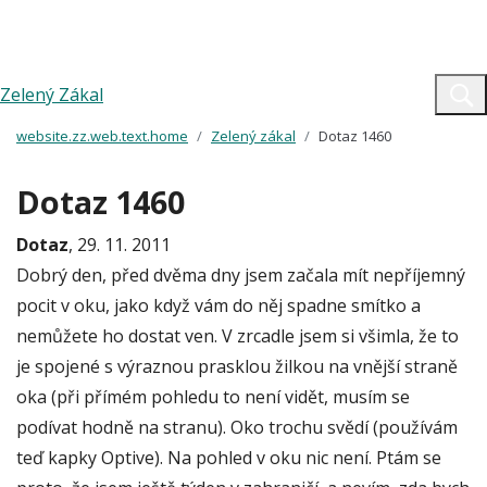
Zelený Zákal
website.zz.web.text.home
Zelený zákal
Dotaz 1460
Dotaz 1460
Dotaz
, 29. 11. 2011
Dobrý den, před dvěma dny jsem začala mít nepříjemný
pocit v oku, jako když vám do něj spadne smítko a
nemůžete ho dostat ven. V zrcadle jsem si všimla, že to
je spojené s výraznou prasklou žilkou na vnější straně
oka (při přímém pohledu to není vidět, musím se
podívat hodně na stranu). Oko trochu svědí (používám
teď kapky Optive). Na pohled v oku nic není. Ptám se