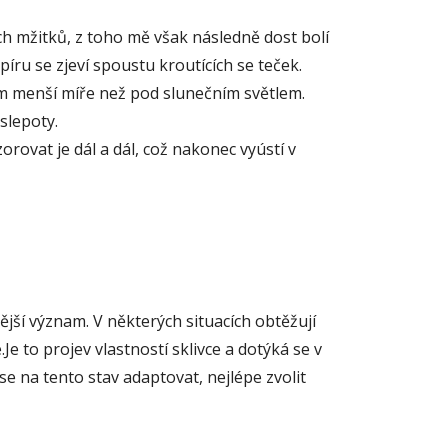
ch mžitků, z toho mě však následně dost bolí
íru se zjeví spoustu kroutících se teček.
m menší míře než pod slunečním světlem.
slepoty.
orovat je dál a dál, což nakonec vyústí v
jší význam. V některých situacích obtěžují
.Je to projev vlastností sklivce a dotýká se v
e na tento stav adaptovat, nejlépe zvolit