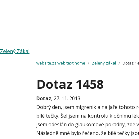
Zelený Zákal
website.zz.web.text.home
Zelený zákal
Dotaz 1
Dotaz 1458
Dotaz
, 27. 11. 2013
Dobrý den, jsem migrenik a na jaře tohoto 
bílé tečky. Šel jsem na kontrolu k očnímu lé
jsem odeslán do glaukomové poradny, zde však
Následně mně bylo řečeno, že bílé tečky js