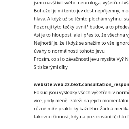
jsem navštívil svého neurologa, vyšetření v
Bohužel je mi tento jev dost nepříjemný, mo
hlava. A když už se těmto plochám vyhnu, sta
Pozoruji tyto tečky uvnitř budov, a to pře
Asi je to hloupost, ale i přes to, že všechn
Nejhorší je, že i když se snažím to vše igno
úvahy o normálnosti tohoto jevu.
Prosím, co si o závažnosti jevu myslíte Vy? 
S tisícerými díky
website.web.zz.text.consultation_resp
Pokud jsou výsledky všech vyšetření v normě
více, jindy méně- záleží na jejich momentální 
různé míře prakticky každého. Žádná medikam
takovou činnost, kdy na pozorování těchto 