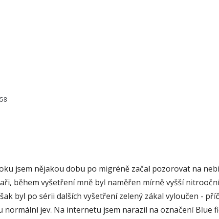
458
roku jsem nějakou dobu po migréně začal pozorovat na nebi a
kaři, během vyšetření mně byl naměřen mírně vyšší nitrooční 
 byl po sérii dalších vyšetření zelený zákal vyloučen - příč
ou normální jev. Na internetu jsem narazil na označení Blu