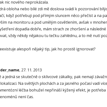
šak nic nového neprokázala.
drá obloha nebo bílé zdi mě doslova svádí k pozorování bílý
čí, když potřebuji pod přímým sluncem něco přečíst a na pap
devším na monitoru a pod umělým osvětlením, avšak v mnohe
a vyšetření dopadla dobře, mám strach ze zhoršení a následné 
rovat, vždy někdy nějakou tu tečku zahlédnu, a to mě nutí poz
Neexistuje alespoň nějaký tip, jak ho prostě ignorovat?
onder_name
, 27. 11. 2013
 a jedná se skutečně o sklivcové zákalky, pak nemají závažně
lokalizaci. Na světlých plochách a za jasného počasí vadí více
entózní léčba bohužel nepřináší kýžený efekt, je potřeba s
fenoménů není čas.