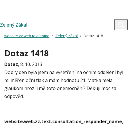
Zelený Zákal
website.zz.web.text.home
Zelený zákal
Dotaz 1418
Dotaz 1418
Dotaz
, 8. 10. 2013
Dobrý den byla jsem na vyšetření na očním oddělení byl
mi měřen oční tlak a mám hodnotu 21. Matka měla
glaukom hrozí i mě toto onemocnění? Děkuji moc za
odpověd.
website.web.zz.text.consultation_responder_name
,