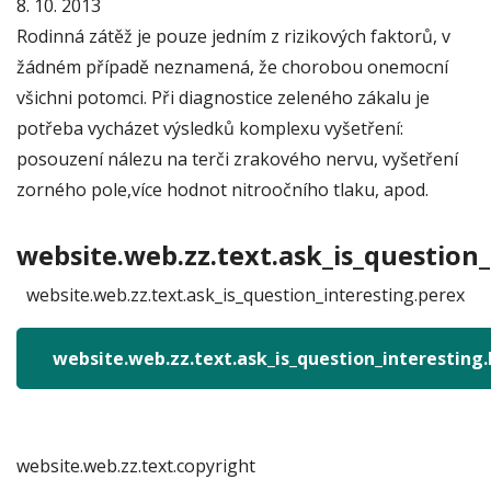
8. 10. 2013
Rodinná zátěž je pouze jedním z rizikových faktorů, v
žádném případě neznamená, že chorobou onemocní
všichni potomci. Při diagnostice zeleného zákalu je
potřeba vycházet výsledků komplexu vyšetření:
posouzení nálezu na terči zrakového nervu, vyšetření
zorného pole,více hodnot nitroočního tlaku, apod.
website.web.zz.text.ask_is_question_
website.web.zz.text.ask_is_question_interesting.perex
website.web.zz.text.ask_is_question_interesting
website.web.zz.text.copyright