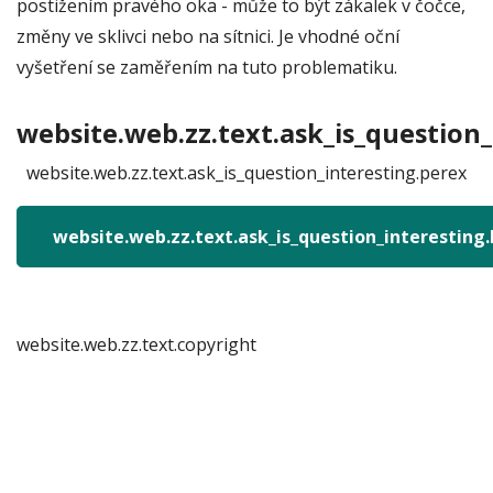
postižením pravého oka - může to být zákalek v čočce,
změny ve sklivci nebo na sítnici. Je vhodné oční
vyšetření se zaměřením na tuto problematiku.
website.web.zz.text.ask_is_question_
website.web.zz.text.ask_is_question_interesting.perex
website.web.zz.text.ask_is_question_interesting
website.web.zz.text.copyright