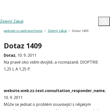
Zelený Zákal
website.zz.web.text.home
Zelený zákal
Dotaz 1409
Dotaz 1409
Dotaz
, 10. 9. 2011
Na pravé oko vidím dvojitě, a rozmazaně. DIOPTRIE
1,25 L A 1,25 P.
website.web.zz.text.consultation_responder_name
,
10. 9. 2011
Může se jednat o problém související s nějakým